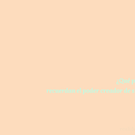
¿Qué p
recuerdan el poder creador de s
ƒunci
Móvil:
reali