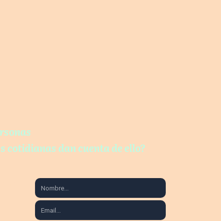
ersonas
s cotidianas dan cuenta de ello?
ensaje