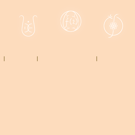
servicios
trayectoria de U.n.O
catálogo V.i.P