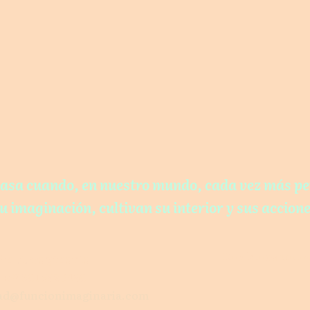
asa cuando, en nuestro mundo, cada vez más p
u imaginación, cultivan su interior y sus accione
Envíanos un m
ón .i.maginaria
 +57 301 592 3490
dad@funcionimaginaria.com