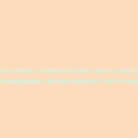
asa cuando, en nuestro mundo, cada vez más p
u imaginación, cultivan su interior y sus accione
Envíanos un m
ón .i.maginaria
 +57 301 592 3490
dad@funcionimaginaria.com
ín – Colombia