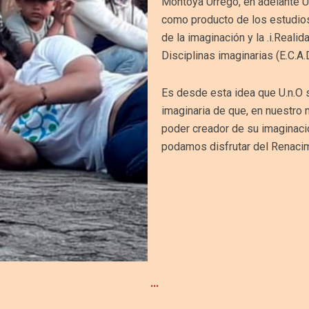
Montoya Urrego, en adelante U.n
como producto de los estudios 
de la imaginación y la .i.Reali
Disciplinas imaginarias (E.C.A.D
Es desde esta idea que U.n.O 
imaginaria de que, en nuestro
poder creador de su imaginació
podamos disfrutar del Renacim
...