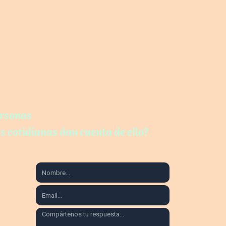
ersonas
s cotidianas dan cuenta de ello?
ensaje