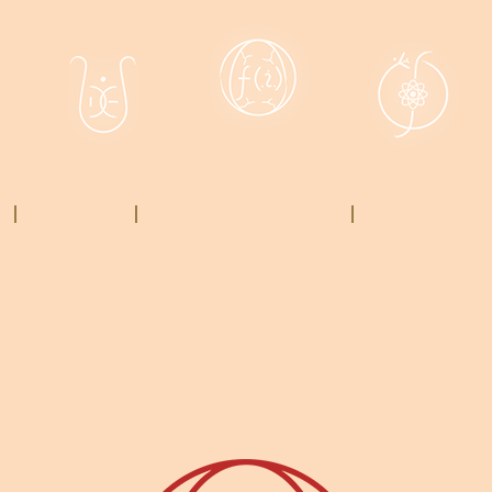
servicios
trayectoria de U.n.O
catálogo V.i.P