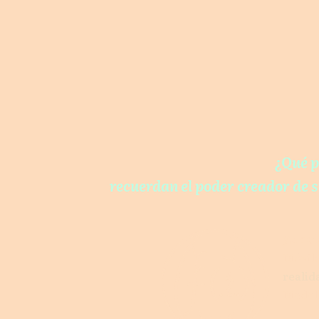
¿Qué p
recuerdan el poder creador de s
ƒunci
Móvil:
reali
Medell