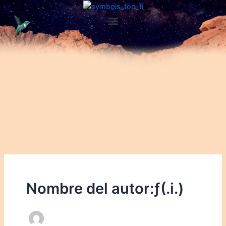
Ir
al
Menu
contenido
Nombre del autor:ƒ(.i.)