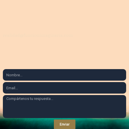
ƒunción .i.maginaria
Móvil: +57 301 592 3490
realidad@funcionimaginaria.com
Medellín – Colombia
Envíanos un mensaje
Enviar