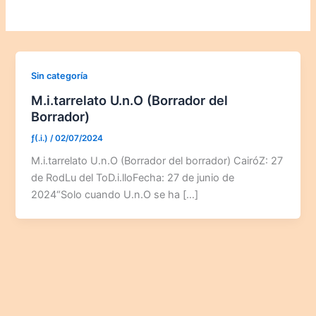
Sin categoría
M.i.tarrelato U.n.O (Borrador del
Borrador)
ƒ(.i.)
/
02/07/2024
M.i.tarrelato U.n.O (Borrador del borrador) CairóZ: 27
de RodLu del ToD.i.lloFecha: 27 de junio de
2024“Solo cuando U.n.O se ha […]